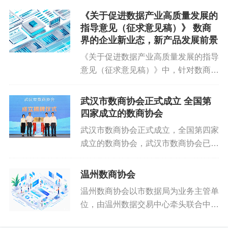
开放公共数据。完善公共数据开放平台，编制公布开放目
家单位共同发起的全国首个由本市从事
《关于促进数据产业高质量发展的
录并动态更新，优先开放与民生紧密相关、社会需求迫切
数据创造、消费、流通、交易等单位和
指导意见（征求意见稿）》 数商
个人组成的非营利性社团组织。...
的数据，鼓励建立公共数据开放需求受理反馈机制，提高
界的企业新业态，新产品发展前景
开放数据的完整性、准确性、及时性和机器可读性。
《关于促进数据产业高质量发展的指导
意见（征求意见稿）》中，针对数商企
（三）鼓励探索公共数据授权运营。落实数据产权结
业（即数据服务相关企业）的发展，提
构性分置制度要求，探索建立公共数据分类分级授权机
出了一系列旨在推动新业态、新产品的
武汉市数商协会正式成立 全国第
制。加强对授权运营工作的统筹管理，明确数据管理机
创新举措，旨在促进数据产业的高质量
四家成立的数商协会
构，探索将授权运营纳入“三重一大”决策范围，明确授权
发展。以下是对这些新业态、新产...
武汉市数商协会正式成立，全国第四家
条件、运营模式、运营期限、退出机制和安全管理责任，
成立的数商协会，武汉市数商协会已成
结合实际采用整体授权、分领域授权、依场景授权等模
功汇聚了210家会员单位，这些成员企
式，授权符合条件的运营机构开展公共数据资源开发、产
业均将数据视为其生产经营的核心驱动
温州数商协会
品经营和技术服务。数据管理机构要履行行业监管职责，
力，是驱动数字经济蓬勃发展的关键力
温州数商协会以市数据局为业务主管单
量。作为数字经济时代的市场主...
指导监督运营机构依法依规经营。运营机构要落实授权要
位，由温州数据交易中心牵头联合中电
求，规范运营行为，面向市场公平提供服务，严禁未经授
（浙江）数据产业有限公司、每日互动
权超范围使用数据。加快形成权责清晰、部省协同的授权