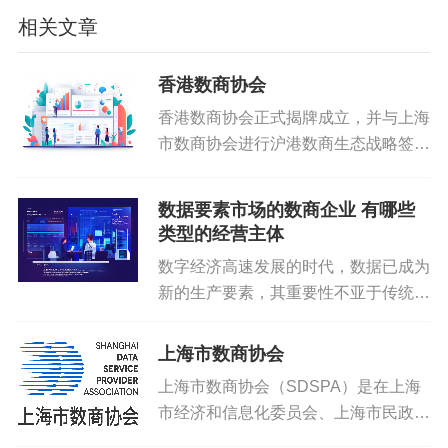
求、拓展投资空间、提升治理能力中的要素作用充分发
相关文章
挥。
香港数商协会
二、深化数据要素配置改革，扩大公共数据资源供给
香港数商协会正式揭牌成立，并与上海
市数商协会进行沪港数商生态战略签
（一）统筹推进政务数据共享。完善政务数据目录，
约。数据交易链正式启用，数据交易链
实行统一管理，推动实现“一数一源”，不断提升政务数据
由上海数据交易所等七家省级数据交易
质量和管理水平。推动主动共享与按需共享相结合，完善
数据要素市场的数商企业 有哪些
机构发起并建设联盟链共识节点，就数
类型的经营主体
政务数据共享责任清单，做好资源发布工作。强化已有数
链共建展开深度合作。...
据共享平台的支撑作用，围绕“高效办成一件事”，推进跨
数字经济高速发展的时代，数据已成为
新的生产要素，其重要性不亚于传统的
层级、跨地域、跨系统、跨部门、跨业务政务数据共享和
石油、煤炭等自然资源。数据产业的崛
业务协同，不断增强群众和企业的获得感。
起，正是这一变革的直接体现，它利用
上海市数商协会
（二）有序推动公共数据开放。健全公共数据开放政
现代信息技术对数据资源进行深度挖
上海市数商协会（SDSPA）是在上海
掘、高效利用，并推动其流通与应用...
策体系，明确公共数据开放的权责和范围，在维护国家数
市经济和信息化委员会、上海市民政局
据安全、保护个人信息和商业秘密前提下，依法依规有序
的指导管理下，由上海数据交易所等6