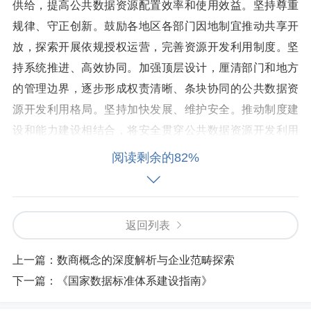
供给，提高公共数据资源配置效率和使用效益。坚持尊重
规律、守正创新。鼓励各地区各部门因地制宜推动共享开
放，探索开展依规授权运营，完善资源开发利用制度。坚
持系统推进、高效协同。加强顶层设计，厘清部门和地方
的管理边界，逐步形成权责清晰、条块协同的公共数据资
源开发利用格局。坚持加快发展、维护安全。推动制度建
设和能力建设相结合，将安全贯穿公共数据资源开发利用
全过程，防范各种数据风险。
阅读剩余的82%
主要目标是：到2025年，公共数据资源开发利用制度
规则初步建立，资源供给规模和质量明显提升，数据产品
和服务不断丰富，重点行业、地区公共数据资源开发利用
返回列表
取得明显成效，培育一批数据要素型企业，公共数据资源
上一篇：
数商概念的深度解析与企业范畴探索
要素作用初步显现。到2030年，公共数据资源开发利用制
下一篇：
《国家数据标准体系建设指南》
度规则更加成熟，资源开发利用体系全面建成，数据流通
使用合规高效，公共数据在赋能实体经济、扩大消费需