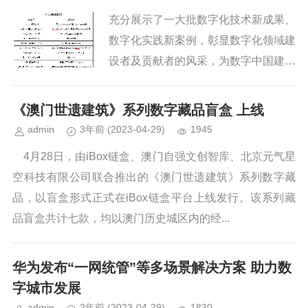
充分展示了一大批数字化技术新成果、
数字化实践新案例，彰显数字化领域建
设者及贡献者的风采，为数字中国建设
的最新成果搭建了全方位的推广平
台。“十大硬核科技”奖项，重点遴选技
《澳门世遗建筑》系列数字藏品盲盒 上线
术领先、创新性强，推动“卡脖子”...
admin
3年前
(2023-04-29)
1945
4月28日，由iBox链盒、澳门自强文创智库、北京元气星
空科技有限公司联合推出的《澳门世遗建筑》系列数字藏
品，以盲盒形式正式在iBox链盒平台上线发行。该系列藏
品盲盒共计七款，均以澳门历史城区内的经...
华为发布“一网统管”等多场景解决方案 助力数
字城市发展
admin
3年前
(2023-04-29)
1830