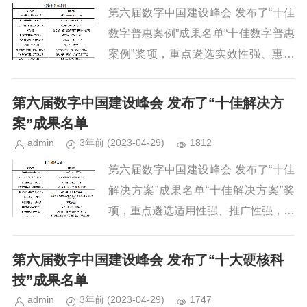
第六届数字中国建设峰会 发布了“十佳
数字普惠案例”成果名单“十佳数字普惠
案例”奖项，重点遴选实效性强、惠民
程度高，推动数字化技术成果在人民生
活中应用实践，尤其是促进社会弱势群
第六届数字中国建设峰会 发布了“十佳解决方
体融入数字生活的项目案例。...
案”成果名单
admin
3年前
(2023-04-29)
1812
第六届数字中国建设峰会 发布了“十佳
解决方案”成果名单“十佳解决方案”奖
项，重点遴选适用性强、推广性强，能
够推动生产方式、生活方式和治理方式
发生变革的数字化解决方案。排名不分
第六届数字中国建设峰会 发布了“十大硬核科
先后...
技”成果名单
admin
3年前
(2023-04-29)
1747