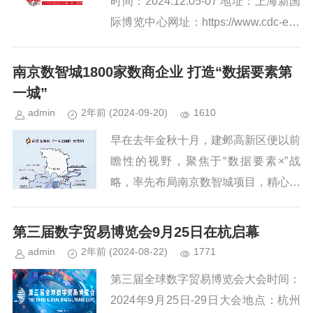
时间：2024.12.05-07 地址：上海新国
际博览中心网址：https://www.cdc-exp
o.com/CDCE24/idx/simp作为行业盛...
南京数智城1800家数商企业 打造“数据要素第
一城”
admin
2年前
(2024-09-20)
1610
早在去年金秋十月，建邺高新区便以前
瞻性的视野，聚焦于“数据要素×”战
略，率先布局南京数智城项目，精心策
划并推动了数据算力、金融科技、智慧
交通物流、数字能源、数字文娱以及低
第三届数字贸易博览会9月25日在杭启幕
空经济六大前沿领域的蓬勃发展，...
admin
2年前
(2024-08-22)
1771
第三届全球数字贸易博览会大会时间：
2024年9月25日-29日大会地点：杭州