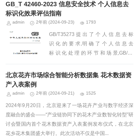
可以基于公共数据资源开发新的数据产
GB_T 42460-2023 信息安全技术 个人信息去
品，如数据分析报告、数据可视化...
标识化效果评估指南
admin
2年前
(2024-09-23)
1793
GB/T35273 提 出 了 个 人 信 息 去 标
识 化 的 要 求,明 确 了 个 人 信 息 去
标 识 化 处 理 的 环 节 和 场 景,GB/T3
7964就如何开展个人信息去标识化活
动...
北京花卉市场综合智能分析数据集 花木数据资
产入表案例
admin
2年前
(2024-09-21)
1525
2024年9月20日，北京迎来了一场花卉产业与数字经济深
度融合的盛会——“产业链协同下的花木产业数智化转型”研
讨会暨国内首个花木数据资产入表案例发布仪式，在北京
花乡花木集团盛大举行。此次活动不仅是中国...