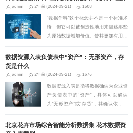
admin
2年前
(2024-09-21)
1508
“数据作料”这个概念并不是一个标准术
语，但它可以被创造性地用来描述那些
为原始数据增加价值、使其更加有用和
可操作的工具、服务和技术。就像烹饪
中的作料能够提升食物的味道一
数据资源入表负债表中“资产”：无形资产，存
样，“数据作料”可以指代那些使数据...
货是什么
admin
2年前
(2024-09-21)
1676
数据资源入表是指将数据确认为企业资
产负债表中的“资产”，具体可以确认
为“无形资产”或“存货”，其确认依据主
要依据《企业数据资源相关会计处理暂
行规定》以及《企业会计准则》的相关
北京花卉市场综合智能分析数据集 花木数据资
规定。以下是关于如何确认为...