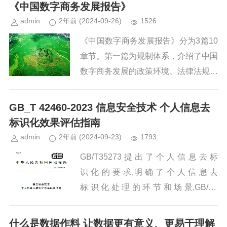
《中国数字商务发展报告》
admin
2年前
(2024-09-26)
1526
《中国数字商务发展报告》分为3篇10
章节。第一篇为规制体系，介绍了中国
数字商务发展的政策环境、法律法规及
标准规范情况。第二篇为发展成效，从
数商强基、数商扩消、数商兴贸、数商
GB_T 42460-2023 信息安全技术 个人信息去
兴产、数商开放5个方面，总结...
标识化效果评估指南
admin
2年前
(2024-09-23)
1793
GB/T35273 提 出 了 个 人 信 息 去 标
识 化 的 要 求,明 确 了 个 人 信 息 去
标 识 化 处 理 的 环 节 和 场 景,GB/T3
7964就如何开展个人信息去标识化活
动...
什么是数据作料 让数据更有意义、更易于理解