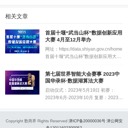
济”、智慧交通、乡村振兴、公共服务和绿色低碳发展等重
点领域。数字经济产业集群优化升级、直播经济、企业智
相关文章
能找链服务等热点在本次大赛选题方向中均有体现。
首届十堰“武当山杯”数据创新应用
为促进数据高效流通使用、赋能实体经济、统筹推进数据
大赛 4月至12月举办
安全治理，大赛设置了数据治理与安全、数据开放利用两
网址：https://data.shiyan.gov.cn/home
大赛道，旨在探索数据协同治理新格局、数据资源利用新
首届十堰“武当山杯”数据创新应用大赛
模式。数据治理与安全赛道重点聚焦加强数据治理、提升
举办时间为今年4月至12月。通过比赛
数据质量、保证数据安全、全面提升统筹数据管理能力的
评选出一批与十堰发展实际紧密结合的
第七届世界智能大会赛事 2023中
场景应用。数据开放利用赛道重点聚焦数据利用情况好、
优秀作品，以大赛为载体，推...
国华录杯·数据湖算法大赛
经济社会效益明显的场景应用。
启动仪式：2023年5月19日 初赛：
2023年6月-2023年10月 复赛：2023年
10月-2023年12月 决赛：2024年1月网
址：https://dev.ehu...
Copyright 数商界 Rights Reserved
津ICP备20000036号
津公网安
备12011602300052