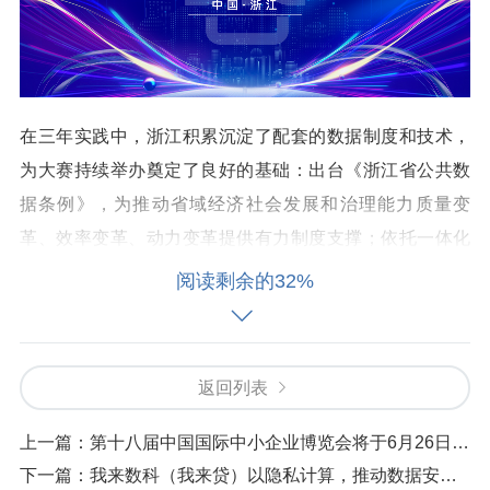
在三年实践中，浙江积累沉淀了配套的数据制度和技术，
为大赛持续举办奠定了良好的基础：出台《浙江省公共数
据条例》，为推动省域经济社会发展和治理能力质量变
革、效率变革、动力变革提供有力制度支撑；依托一体化
智能化公共数据平台，进一步提升数据归集能力、数字资
阅读剩余的32%
源统筹管理能力、基础设施支撑能力和安全保障能力；成
立浙江省数据开放融合关键技术研究重点实验室，协同攻
关数字技术难题。
返回列表
围绕省委、省政府三个“一号工程”和“十项重大工程”，大赛
上一篇：
第十八届中国国际中小企业博览会将于6月26日至30日在广州举办
紧扣经济发展主题，聚焦数字经济、营商环境、“地瓜经
下一篇：
我来数科（我来贷）以隐私计算，推动数据安全全新发展