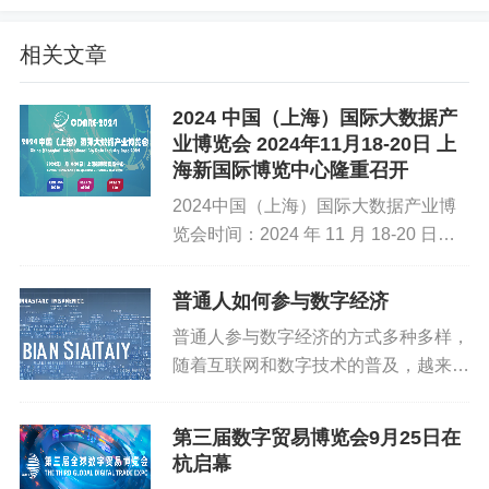
下，用于经济分析、行业研究等目的，并有可能被纳入财
相关文章
务报表中。
入表条件
2024 中国（上海）国际大数据产
业博览会 2024年11月18-20日 上
要成为数据资产并入表，这些数据资源通常需要满足以下条
海新国际博览中心隆重召开
件：
2024中国（上海）国际大数据产业博
企业过去交易或事项形成
：数据资产必须是由企业过去的
览会时间：2024 年 11 月 18-20 日地
交易或事项形成的。
址：上海新国际博览中心展览主题：创
新强基，应用强链展览规模：展览面积
由合法企业拥有或控制
：数据资产必须为企业所合法拥有
普通人如何参与数字经济
50,000 平米、专业观众 60,000...
或控制，这意味着企业对其享有所有权或控制权。
普通人参与数字经济的方式多种多样，
随着互联网和数字技术的普及，越来越
预期会给企业带来经济利益
：数据资产的存在必须能为企
多的机会出现在日常生活中。以下是一
业带来直接或间接的经济利益。
些主要途径：提升数字技能：学习编
第三届数字贸易博览会9月25日在
成本或价值能够可靠计量
：企业能够明确计算出获取、维
程、数据分析、数字营销、网络安全等
杭启幕
护和使用数据资产所花费的成本，并能合理估计其带来的
技能，这可以增加就业机会，或者为...