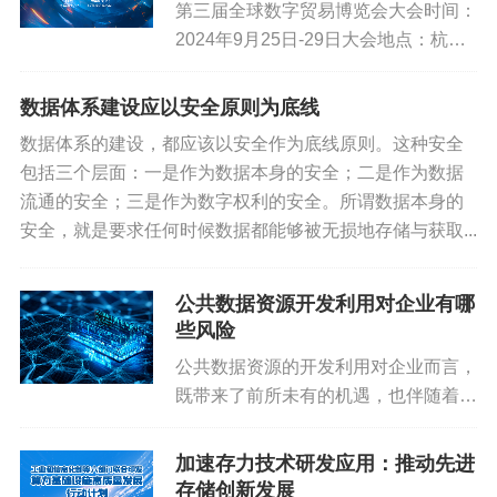
第三届全球数字贸易博览会大会时间：
经济价值。
2024年9月25日-29日大会地点：杭州
注意事项
大会展中心大会主题：数字贸易 商通
全球大会网站：
数据体系建设应以安全原则为底线
在进行数据资产入表时，企业需要注意数据的安全性、隐
https://www.gdte.org.cn/ 第三届数贸会
私保护和合规性，确保数据的合法使用和传输。
数据体系的建设，都应该以安全作为底线原则。这种安全
由上届的7个馆...
包括三个层面：一是作为数据本身的安全；二是作为数据
同时，企业还需要根据会计准则和财务法规的要求，对数
流通的安全；三是作为数字权利的安全。所谓数据本身的
据资产进行合理的估值和会计处理。
安全，就是要求任何时候数据都能够被无损地存储与获取...
企业的客户信息数据、交易数据、运营数据、市场数据、知识
产权数据、分析模型和算法、传感器数据以及脱敏后的原始数
公共数据资源开发利用对企业有哪
据等，在满足一定条件下，都有可能被纳入财务报表中，成为
些风险
企业的数据资产。
公共数据资源的开发利用对企业而言，
标签:
数据资产化
数据安全
数据资源
既带来了前所未有的机遇，也伴随着一
系列风险。以下是对这些风险的详细分
数据会展
析：一、数据安全风险隐私泄露风险：
加速存力技术研发应用：推动先进
公共数据往往包含大量个人隐私信息，
存储创新发展