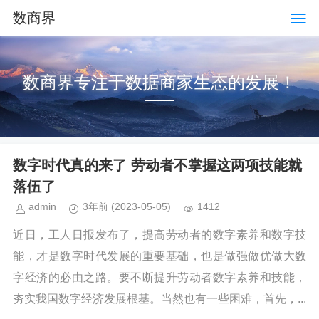
数商界
数商界专注于数据商家生态的发展！
数字时代真的来了 劳动者不掌握这两项技能就
落伍了
admin
3年前
(2023-05-05)
1412
近日，工人日报发布了，提高劳动者的数字素养和数字技
能，才是数字时代发展的重要基础，也是做强做优做大数
字经济的必由之路。要不断提升劳动者数字素养和技能，
夯实我国数字经济发展根基。当然也有一些困难，首先，...