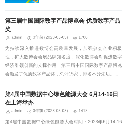
第三届中国国际数字产品博览会 优质数字产品
奖
admin
3年前
(2023-05-03)
1700
为持续深入推进数博会高质量发展，加强参会企业积极
性，扩大数博会会展品牌知名度，深化数博会对促进数字
经济引领创新的支撑作用，第三届中国国际数字产品博览
会颁发了优质数字产品奖，总计15家，排名不分先后。...
第4届中国数据中心绿色能源大会 6月14-16日
在上海举办
admin
3年前
(2023-05-03)
1418
第4届中国数据中心绿色能源大会时间：2023年6月14-16